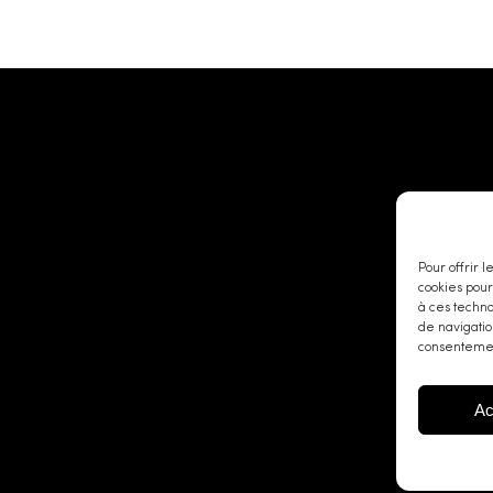
Pour offrir 
cookies pour
à ces techn
de navigatio
consentement
Ac