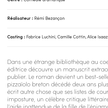
Genre :
Comédie dramatique
Réalisateur :
Rémi Bezançon
Casting :
Fabrice Luchini, Camille Cottin, Alice Isaaz
Dans une étrange bibliothèque au coe
éditrice découvre un manuscrit extraor
publier. Le roman devient un best-selle
pizzaïolo breton décédé deux ans plus 
écrit autre chose que ses listes de cou
imposture, un célèbre critique littéra
l’aide inattendue de la fille de l’énigm