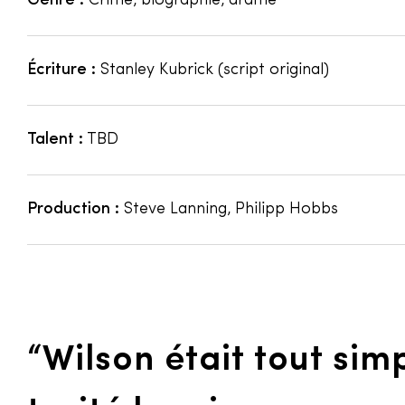
Genre :
Crime, biographie, drame
Écriture :
Stanley Kubrick (script original)
Talent :
TBD
Production :
Steve Lanning, Philipp Hobbs
“
Wilson était tout sim