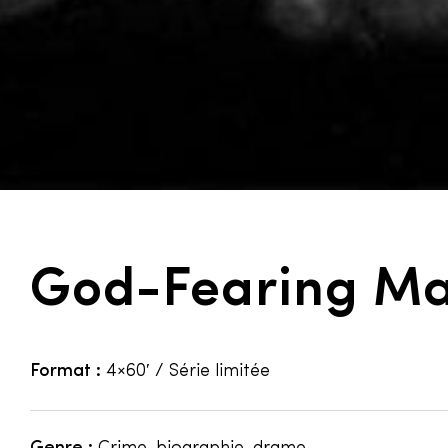
God-Fearing M
Format :
4×60′ / Série limitée