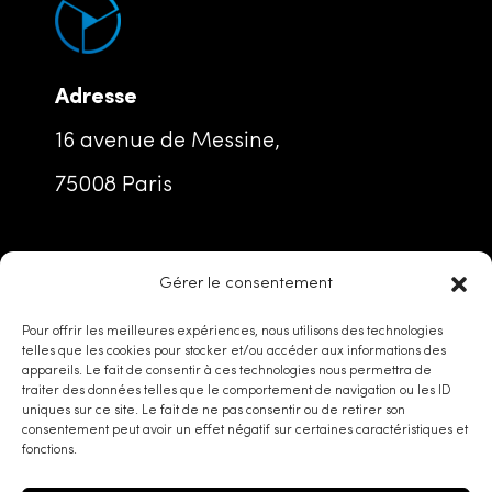
Adresse
16 avenue de Messine,
75008 Paris
Nous écrire
Gérer le consentement
contact@entourage.ventures
Pour offrir les meilleures expériences, nous utilisons des technologies
telles que les cookies pour stocker et/ou accéder aux informations des
appareils. Le fait de consentir à ces technologies nous permettra de
traiter des données telles que le comportement de navigation ou les ID
uniques sur ce site. Le fait de ne pas consentir ou de retirer son
consentement peut avoir un effet négatif sur certaines caractéristiques et
fonctions.